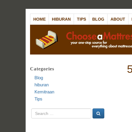
HOME
HIBURAN
TIPS
BLOG
ABOUT
Categories
Blog
hiburan
Kemitraan
Tips
Search
Search
for: