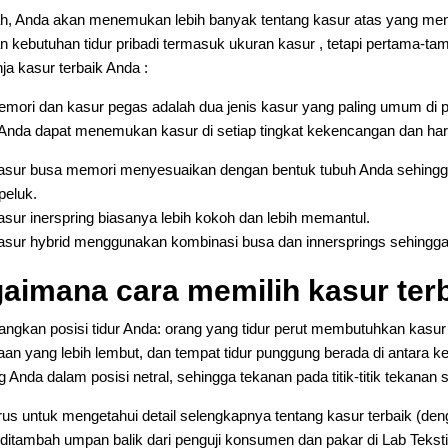
h, Anda akan menemukan lebih banyak tentang kasur atas yang menaw
n kebutuhan tidur pribadi termasuk ukuran kasur , tetapi pertama-tam
ja kasur terbaik Anda :
mori dan kasur pegas adalah dua jenis kasur yang paling umum di pa
. Anda dapat menemukan kasur di setiap tingkat kekencangan dan ha
asur busa memori menyesuaikan dengan bentuk tubuh Anda sehingga te
peluk.
sur inerspring biasanya lebih kokoh dan lebih memantul.
asur hybrid menggunakan kombinasi busa dan innersprings sehingga A
aimana cara memilih kasur ter
angkan posisi tidur Anda: orang yang tidur perut membutuhkan kasur
an yang lebih lembut, dan tempat tidur punggung berada di antara k
 Anda dalam posisi netral, sehingga tekanan pada titik-titik tekanan s
rus untuk mengetahui detail selengkapnya tentang kasur terbaik (den
 ditambah umpan balik dari penguji konsumen dan pakar di Lab Teksti