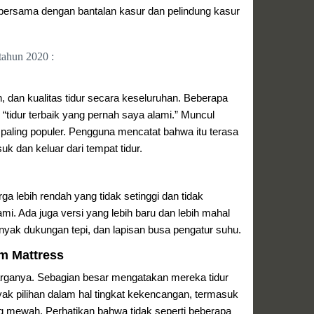
ut , bersama dengan bantalan kasur dan pelindung kasur
 tahun 2020 :
dan kualitas tidur secara keseluruhan. Beberapa
“tidur terbaik yang pernah saya alami.” Muncul
aling populer. Pengguna mencatat bahwa itu terasa
k dan keluar dari tempat tidur.
a lebih rendah yang tidak setinggi dan tidak
mi. Ada juga versi yang lebih baru dan lebih mahal
 banyak dukungan tepi, dan lapisan busa pengatur suhu.
rm Mattress
arganya. Sebagian besar mengatakan mereka tidur
k pilihan dalam hal tingkat kekencangan, termasuk
g mewah. Perhatikan bahwa tidak seperti beberapa