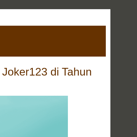
 Joker123 di Tahun