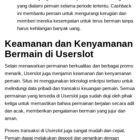
yang dialami pemain selama periode tertentu. Cashback
ini membantu pemain untuk mengurangi kerugian dan
memberi mereka kesempatan untuk terus bermain tanpa
harus kehilangan banyak uang.
Keamanan dan Kenyamanan
Bermain di Userslot
Selain menawarkan permainan berkualitas dan berbagai promo
menarik, Userslot juga menjamin keamanan dan kenyamanan
pemain. Situs ini menggunakan teknologi enkripsi terbaru untuk
melindungi data pribadi dan transaksi keuangan pemain. Semua
permainan yang tersedia di Userslot juga sudah diuji oleh pihak
ketiga untuk memastikan bahwa permainan berjalan secara adil
dan acak, memberikan pengalaman bermain yang jujur dan
aman.
Proses transaksi di Userslot juga sangat mudah dan cepat.
Pemain dapat melakukan deposit dan penarikan dengan