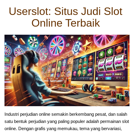
Userslot: Situs Judi Slot
Online Terbaik
Industri perjudian online semakin berkembang pesat, dan salah
satu bentuk perjudian yang paling populer adalah permainan slot
online. Dengan grafis yang memukau, tema yang bervariasi,