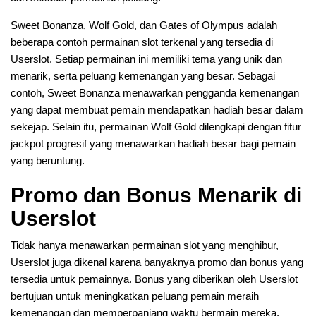
Sweet Bonanza, Wolf Gold, dan Gates of Olympus adalah
beberapa contoh permainan slot terkenal yang tersedia di
Userslot. Setiap permainan ini memiliki tema yang unik dan
menarik, serta peluang kemenangan yang besar. Sebagai
contoh, Sweet Bonanza menawarkan pengganda kemenangan
yang dapat membuat pemain mendapatkan hadiah besar dalam
sekejap. Selain itu, permainan Wolf Gold dilengkapi dengan fitur
jackpot progresif yang menawarkan hadiah besar bagi pemain
yang beruntung.
Promo dan Bonus Menarik di
Userslot
Tidak hanya menawarkan permainan slot yang menghibur,
Userslot juga dikenal karena banyaknya promo dan bonus yang
tersedia untuk pemainnya. Bonus yang diberikan oleh Userslot
bertujuan untuk meningkatkan peluang pemain meraih
kemenangan dan memperpanjang waktu bermain mereka.