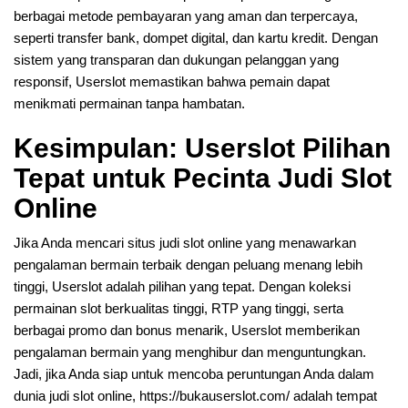
berbagai metode pembayaran yang aman dan terpercaya,
seperti transfer bank, dompet digital, dan kartu kredit. Dengan
sistem yang transparan dan dukungan pelanggan yang
responsif, Userslot memastikan bahwa pemain dapat
menikmati permainan tanpa hambatan.
Kesimpulan: Userslot Pilihan
Tepat untuk Pecinta Judi Slot
Online
Jika Anda mencari situs judi slot online yang menawarkan
pengalaman bermain terbaik dengan peluang menang lebih
tinggi, Userslot adalah pilihan yang tepat. Dengan koleksi
permainan slot berkualitas tinggi, RTP yang tinggi, serta
berbagai promo dan bonus menarik, Userslot memberikan
pengalaman bermain yang menghibur dan menguntungkan.
Jadi, jika Anda siap untuk mencoba peruntungan Anda dalam
dunia judi slot online, https://bukauserslot.com/ adalah tempat