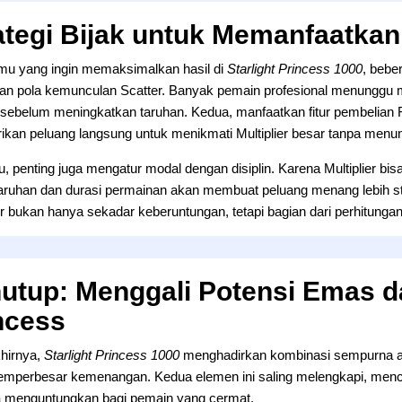
ategi Bijak untuk Memanfaatkan 
mu yang ingin memaksimalkan hasil di
Starlight Princess 1000
, bebe
kan pola kemunculan Scatter. Banyak pemain profesional menunggu 
 sebelum meningkatkan taruhan. Kedua, manfaatkan fitur pembelian Fre
kan peluang langsung untuk menikmati Multiplier besar tanpa menung
itu, penting juga mengatur modal dengan disiplin. Karena Multiplier
taruhan dan durasi permainan akan membuat peluang menang lebih stab
er bukan hanya sekadar keberuntungan, tetapi bagian dari perhitunga
utup: Menggali Potensi Emas da
ncess
hirnya,
Starlight Princess 1000
menghadirkan kombinasi sempurna ant
mperbesar kemenangan. Kedua elemen ini saling melengkapi, menci
ga menguntungkan bagi pemain yang cermat.