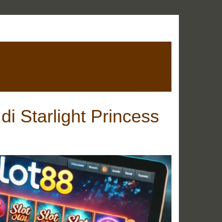
di Starlight Princess