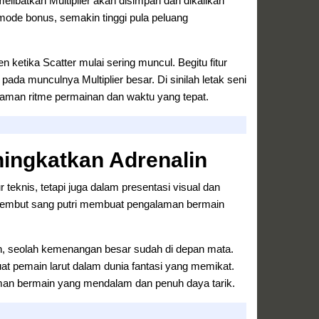
libatkan Multiplier akan disimpan dan dikalikan
mode bonus, semakin tinggi pula peluang
etika Scatter mulai sering muncul. Begitu fitur
a munculnya Multiplier besar. Di sinilah letak seni
haman ritme permainan dan waktu yang tepat.
ningkatkan Adrenalin
 teknis, tetapi juga dalam presentasi visual dan
ara lembut sang putri membuat pengalaman bermain
n, seolah kemenangan besar sudah di depan mata.
t pemain larut dalam dunia fantasi yang memikat.
laman bermain yang mendalam dan penuh daya tarik.