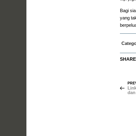
Bagi sia
yang ta
berpelu
Catego
SHAR
Pre
Pos
PRE
Pos
Lin
dan
nav