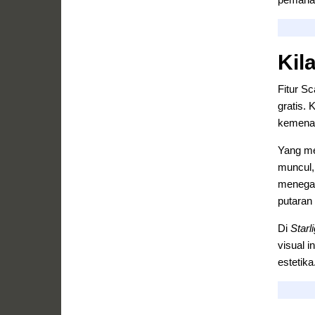
Kil
Fitur S
gratis.
kemenan
Yang mem
muncul,
menegan
putaran
Di
Starl
visual 
estetika