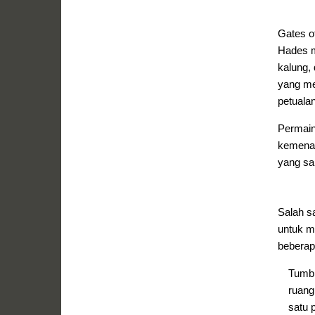
Gates o
Hades m
kalung,
yang me
petuala
Permain
kemenan
yang sa
Salah sa
untuk m
beberap
Tumbl
ruang
satu 