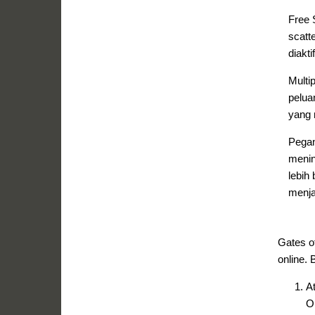
Free S
scatt
diakt
Multi
pelua
yang 
Pegan
menin
lebih
menja
Gates o
online.
A
O