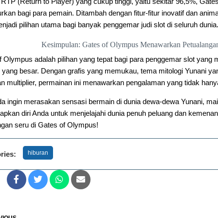
RTP (Return to Player) yang cukup tinggi, yaitu sekitar 96,5%, Ga
kan bagi para pemain. Ditambah dengan fitur-fitur inovatif dan anim
njadi pilihan utama bagi banyak penggemar judi slot di seluruh dunia
Kesimpulan: Gates of Olympus Menawarkan Petualanga
f Olympus adalah pilihan yang tepat bagi para penggemar slot yang 
yang besar. Dengan grafis yang memukau, tema mitologi Yunani yang 
an multiplier, permainan ini menawarkan pengalaman yang tidak han
da ingin merasakan sensasi bermain di dunia dewa-dewa Yunani, main
Siapkan diri Anda untuk menjelajahi dunia penuh peluang dan kemena
ngan seru di Gates of Olympus!
hiburan
ries:
E
vious