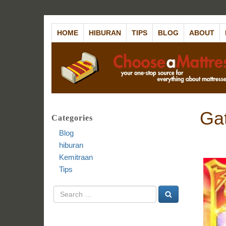
HOME
HIBURAN
TIPS
BLOG
ABOUT
Ga
Categories
Blog
hiburan
Kemitraan
Tips
Search
Search
for: