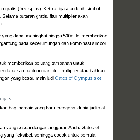
n gratis (free spins). Ketika tiga atau lebih simbol
Selama putaran gratis, fitur multiplier akan
r.
er yang dapat meningkat hingga 500x. Ini memberikan
rgantung pada keberuntungan dan kombinasi simbol
ntuk memberikan peluang tambahan untuk
apatkan bantuan dari fitur multiplier atau bahkan
angan yang besar, main judi
Gates of Olympus slot
ympus
 bagi pemain yang baru mengenal dunia judi slot
han yang sesuai dengan anggaran Anda. Gates of
yang fleksibel, sehingga cocok untuk pemula