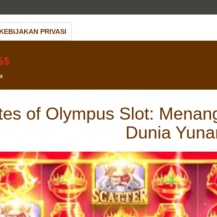
KEBIJAKAN PRIVASI
tes of Olympus Slot: Menan
Dunia Yuna